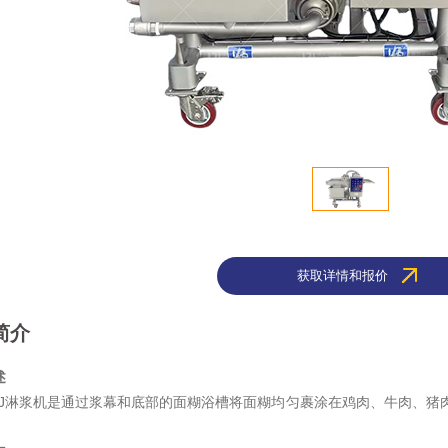
获取详情和报价
简介
述
-LJJ淋浆机是通过浆幕和底部的面糊浴槽将面糊均匀裹涂在鸡肉、牛肉、