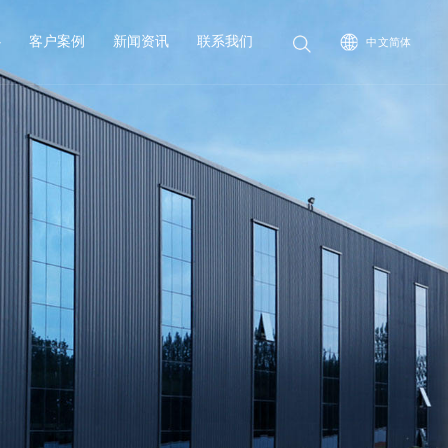
心
客户案例
新闻资讯
联系我们
中文简体
English
薯条油炸成套生产线
全自动油炸鸡蛋饼生产线
滚筒上粉机
网带式滤油机
Русский
薯片成套油炸生产线
自动出料油炸机
隧道式上粉机
方形滤油机
全自动导热油加热油炸流水线
隧道式上糠机
全自动电加热油炸流水线
淋浆机