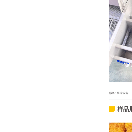
标签:
裹涂设备
样品