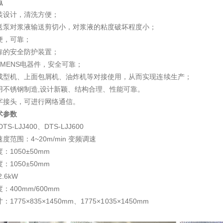
点
装设计，清洗方便；
送泵对浆液输送剪切小，对浆液的粘度破坏程度小；
便，可靠；
靠的安全防护装置；
EMENS电器件，安全可靠；
成型机、上面包屑机、油炸机等对接使用，从而实现连续生产；
用不锈钢制造,设计新颖、结构合理、性能可靠。
字接头，可进行网络通信。
术参数
TS-LJJ400、DTS-LJJ600
度范围：4~20m/min 变频调速
：1050±50mm
：1050±50mm
.6kW
：400mm/600mm
1775×835×1450mm、1775×1035×1450mm