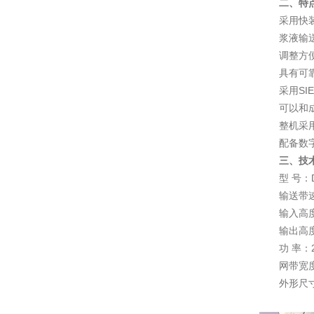
二、特
采用快
浆液输
调整方
具有可
采用SI
可以和
整机采
配备数
三、技
型 号：D
输送带速
输入高度
输出高度
功 率：2
网带宽度
外形尺寸：